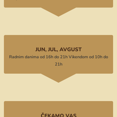
JUN, JUL, AVGUST
Radnim danima od 16h do 21h Vikendom od 10h do
21h
ČEKAMO VAS