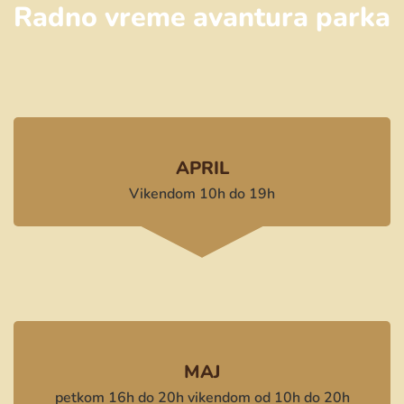
Radno vreme avantura parka
APRIL
Vikendom 10h do 19h
MAJ
petkom 16h do 20h vikendom od 10h do 20h